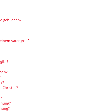
de geblieben?
einem Vater Josef?
gibt?
chen?
?
ge?
s Christus?
s?
tehung?
ehung?