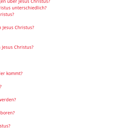
en über Jesus Christus?
istus unterschiedlich?
ristus?
Jesus Christus?
 Jesus Christus?
der kommt?
?
werden?
eboren?
stus?