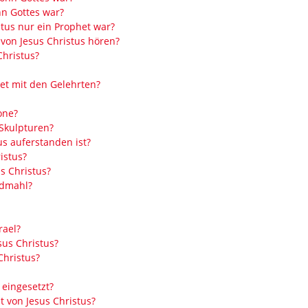
hn Gottes war?
tus nur ein Prophet war?
 von Jesus Christus hören?
hristus?
et mit den Gelehrten?
one?
 Skulpturen?
s auferstanden ist?
istus?
s Christus?
ndmahl?
rael?
us Christus?
hristus?
eingesetzt?
t von Jesus Christus?