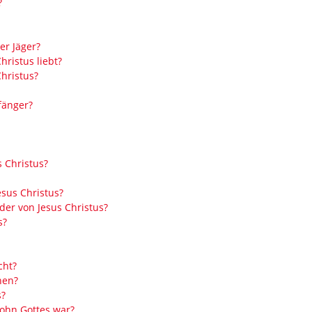
?
er Jäger?
ristus liebt?
hristus?
fänger?
s Christus?
sus Christus?
er von Jesus Christus?
s?
cht?
hen?
s?
Sohn Gottes war?