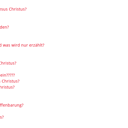
esus Christus?
rden?
d was wird nur erzählt?
hristus?
ein?????
 Christus?
hristus?
 Offenbarung?
s?