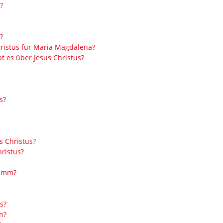
?
?
hristus für Maria Magdalena?
t es über Jesus Christus?
s?
s Christus?
ristus?
ramm?
s?
n?